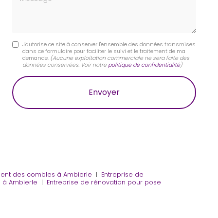
J'autorise ce site à conserver l'ensemble des données transmises
dans ce formulaire pour faciliter le suivi et le traitement de ma
demande.
(Aucune exploitation commerciale ne sera faite des
données conservées. Voir notre
politique de confidentialité
)
gement des combles à Ambierle
|
Entreprise de
e à Ambierle
|
Entreprise de rénovation pour pose