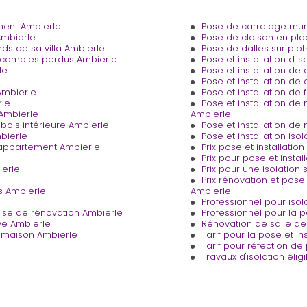
ment Ambierle
Pose de carrelage mura
Ambierle
Pose de cloison en pla
nds de sa villa Ambierle
Pose de dalles sur plo
e combles perdus Ambierle
Pose et installation d'i
le
Pose et installation de
Pose et installation de
Ambierle
Pose et installation de
rle
Pose et installation d
 Ambierle
Ambierle
bois intérieure Ambierle
Pose et installation d
bierle
Pose et installation i
s appartement Ambierle
Prix pose et installatio
Prix pour pose et instal
ierle
Prix pour une isolation 
Prix rénovation et pos
s Ambierle
Ambierle
Professionnel pour iso
ise de rénovation Ambierle
Professionnel pour la 
ve Ambierle
Rénovation de salle d
 maison Ambierle
Tarif pour la pose et i
Tarif pour réfection de
Travaux d'isolation élig