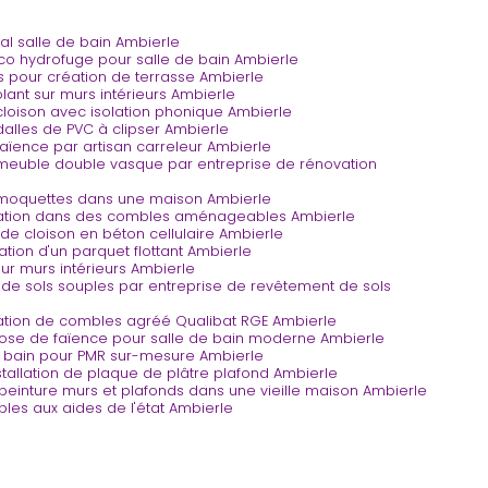
l salle de bain Ambierle
co hydrofuge pour salle de bain Ambierle
ts pour création de terrasse Ambierle
solant sur murs intérieurs Ambierle
 cloison avec isolation phonique Ambierle
 dalles de PVC à clipser Ambierle
 faïence par artisan carreleur Ambierle
e meuble double vasque par entreprise de rénovation
e moquettes dans une maison Ambierle
solation dans des combles aménageables Ambierle
n de cloison en béton cellulaire Ambierle
lation d'un parquet flottant Ambierle
sur murs intérieurs Ambierle
e de sols souples par entreprise de revêtement de sols
lation de combles agréé Qualibat RGE Ambierle
pose de faïence pour salle de bain moderne Ambierle
e bain pour PMR sur-mesure Ambierle
nstallation de plaque de plâtre plafond Ambierle
 peinture murs et plafonds dans une vieille maison Ambierle
ibles aux aides de l'état Ambierle