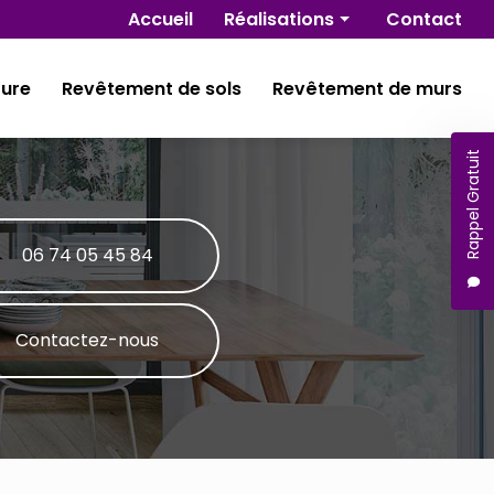
Navigation secondaire
Accueil
Réalisations
Contact
Rénovation
ture
Revêtement de sols
Revêtement de murs
Isolation
Plâtrerie
Rappel Gratuit
Peinture
Revêtement de sols
Revêtement de murs
06 74 05 45 84
Contactez-nous