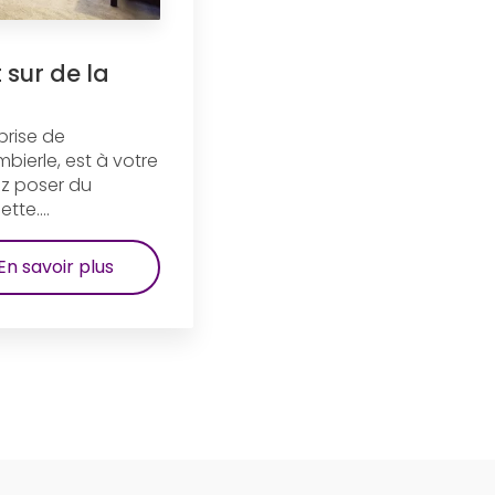
 sur de la
prise de
bierle, est à votre
ez poser du
te....
En savoir plus