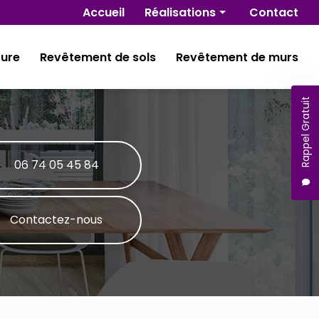
Navigation secondaire
Accueil
Réalisations
Contact
Rénovation
ture
Revêtement de sols
Revêtement de murs
Isolation
Plâtrerie
Rappel Gratuit
Peinture
Revêtement de sols
Revêtement de murs
06 74 05 45 84
Contactez-nous