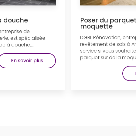
à douche
Poser du parquet
moquette
entreprise de
DGBL Rénovation, entre
rle, est spécialisée
revêtement de sols à Am
c à douche....
service si vous souhait
parquet sur de la moquet
En savoir plus