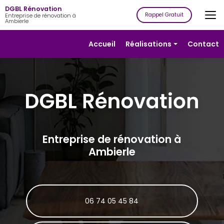
Aller
DGBL Rénovation
au
Rappel Gratuit
Entreprise de rénovation à
Ambierle
contenu
principal
Navigation secondaire
Accueil
Réalisations
Contact
Rénovation
Isolation
Plâtrerie
Peinture
Revêtement
Entreprise de rénovation à
de sols
Ambierle
Revêtement
de murs
06 74 05 45 84