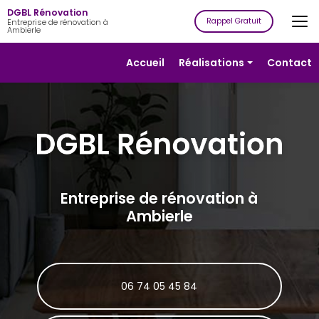
Aller
DGBL Rénovation
au
Rappel Gratuit
Entreprise de rénovation à
Ambierle
contenu
principal
Navigation secondaire
Accueil
Réalisations
Contact
Rénovation
Isolation
Plâtrerie
Peinture
Revêtement
Entreprise de rénovation à
de sols
Ambierle
Revêtement
de murs
06 74 05 45 84