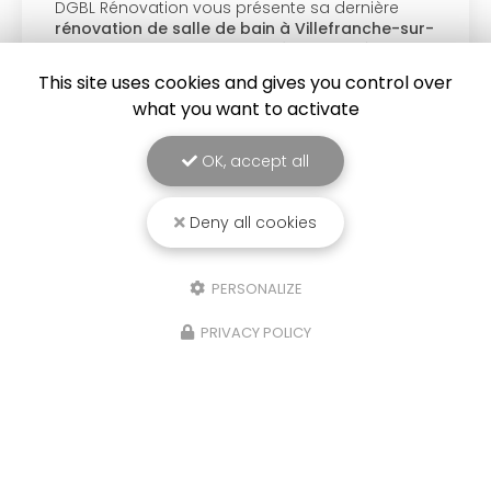
DGBL Rénovation vous présente sa dernière
rénovation de salle de bain à Villefranche-sur-
Saône
. Votre
entreprise de rénovation à
Villefranche-sur-Saône
a réalisé une…
This site uses cookies and gives you control over
what you want to activate
Toute l'actualité
OK, accept all
Deny all cookies
PERSONALIZE
PRIVACY POLICY
Entreprise de rénovation à Ambierle
42820 AMBIERLE
06 74 05 45 84