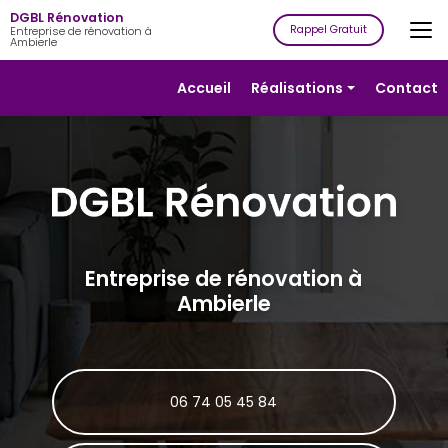
Aller
DGBL Rénovation
au
Rappel Gratuit
Entreprise de rénovation à
Ambierle
contenu
principal
Navigation secondaire
Accueil
Réalisations
Contact
Rénovation
Isolation
Plâtrerie
Peinture
Revêtement
Entreprise de rénovation à
de sols
Ambierle
Revêtement
de murs
06 74 05 45 84