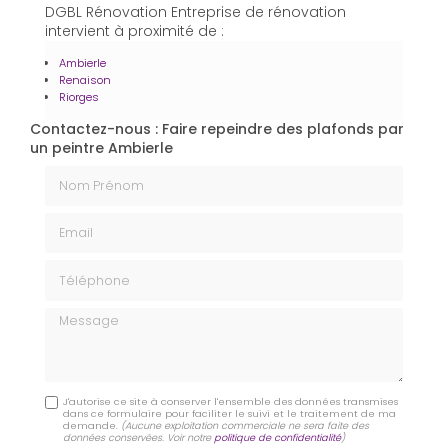
DGBL Rénovation Entreprise de rénovation
intervient à proximité de :
Ambierle
Renaison
Riorges
Contactez-nous : Faire repeindre des plafonds par
un peintre Ambierle
Nom Prénom
Email
Téléphone
Message
J'autorise ce site à conserver l'ensemble des données transmises
dans ce formulaire pour faciliter le suivi et le traitement de ma
demande.
(Aucune exploitation commerciale ne sera faite des
données conservées. Voir notre
politique de confidentialité
)