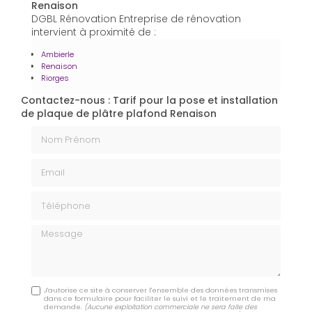
Renaison
DGBL Rénovation Entreprise de rénovation
intervient à proximité de :
Ambierle
Renaison
Riorges
Contactez-nous : Tarif pour la pose et installation
de plaque de plâtre plafond Renaison
Nom Prénom
Email
Téléphone
Message
J'autorise ce site à conserver l'ensemble des données transmises
dans ce formulaire pour faciliter le suivi et le traitement de ma
demande.
(Aucune exploitation commerciale ne sera faite des