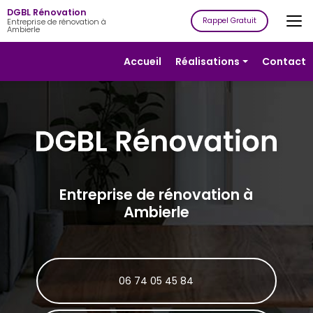
Aller
DGBL Rénovation
au
Rappel Gratuit
Entreprise de rénovation à
Ambierle
contenu
principal
Navigation secondaire
Accueil
Réalisations
Contact
Rénovation
Isolation
Plâtrerie
Peinture
Revêtement
Entreprise de rénovation à
de sols
Ambierle
Revêtement
de murs
06 74 05 45 84