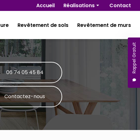
Navigation secondaire
Accueil
Réalisations
Contact
Rénovation
ture
Revêtement de sols
Revêtement de murs
Isolation
Plâtrerie
Rappel Gratuit
Peinture
Revêtement de sols
Revêtement de murs
06 74 05 45 84
Contactez-nous