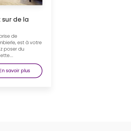
 sur de la
prise de
bierle, est à votre
ez poser du
te....
En savoir plus