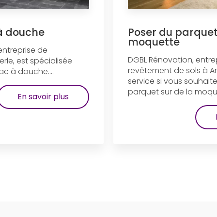
à douche
Poser du parquet
moquette
entreprise de
DGBL Rénovation, entre
rle, est spécialisée
revêtement de sols à Am
c à douche....
service si vous souhait
parquet sur de la moquet
En savoir plus