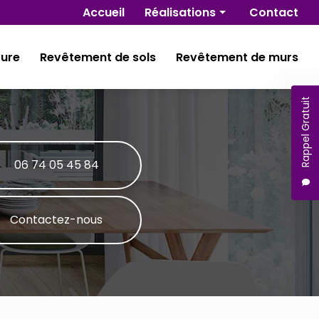
Navigation secondaire
Accueil
Réalisations
Contact
Rénovation
ture
Revêtement de sols
Revêtement de murs
Isolation
Plâtrerie
Rappel Gratuit
Peinture
Revêtement de sols
Revêtement de murs
06 74 05 45 84
Contactez-nous