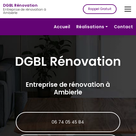
Aller
DGBL Rénovation
au
Rappel Gratuit
Entreprise de rénovation à
Ambierle
contenu
principal
Navigation secondaire
Accueil
Réalisations
Contact
Rénovation
Isolation
Plâtrerie
Peinture
Revêtement
Entreprise de rénovation à
de sols
Ambierle
Revêtement
de murs
06 74 05 45 84