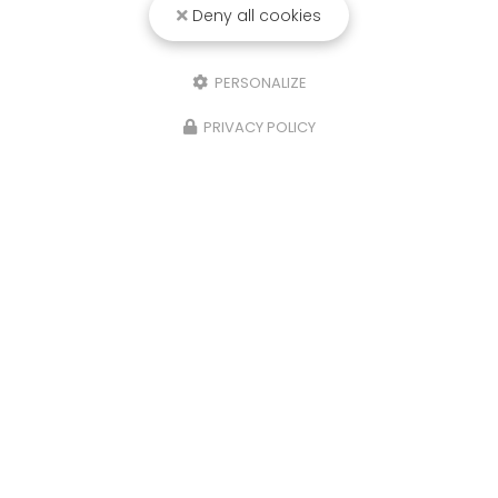
Deny all cookies
Entreprise de rénovation à Ambierle
PERSONALIZE
42820 AMBIERLE
PRIVACY POLICY
06 74 05 45 84
Envoyez un message
Nom Prénom
Société
Email